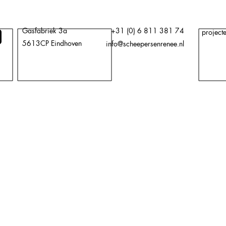
Gasfabriek 3a
+31 (0) 6 811 381 74
project
5613CP Eindhoven
info@scheepersenrenee.nl