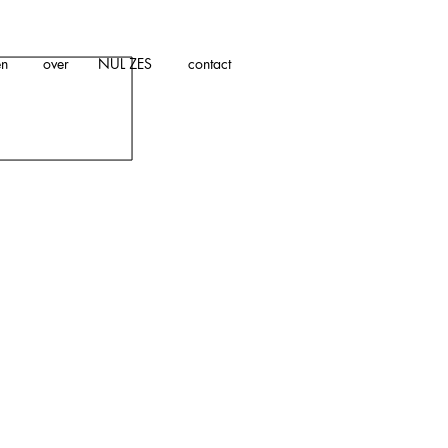
en
over
NUL ZES
contact