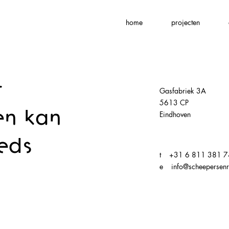
home
projecten
t
Gasfabriek 3A
5613 CP
n kan
Eindhoven
eds
t +31 6 811 381 7
e info@scheepersenr